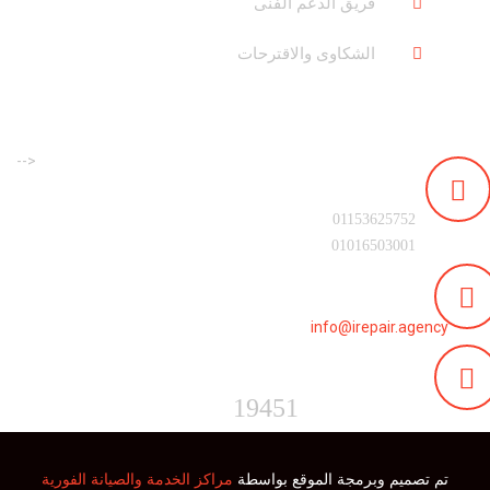
فريق الدعم الفنى
الشكاوى والاقترحات
-->
رقم التليفون :
01153625752
01016503001
البريد الالكترونى :
info@irepair.agency
الخط الساخن :
19451
تم تصميم وبرمجة الموقع بواسطة
مراكز الخدمة والصيانة الفورية