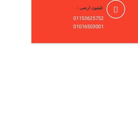
تليفون ارضى :
01153625752
01016503001