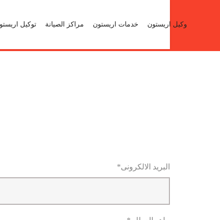
19451
وكيل اريستون
خدمات اريستون
مراكز الصيانة
توكيل اريستو
البريد الالكرونى*