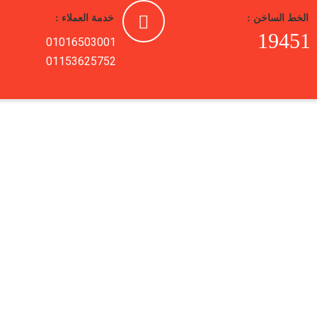
الخط الساخن :
خدمة العملاء :
19451
01016503001
01153625752