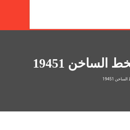
24/7
الساخن 19451
اخن 19451