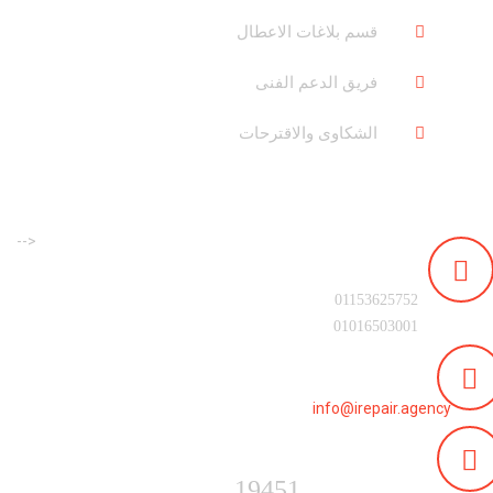
قسم بلاغات الاعطال
فريق الدعم الفنى
الشكاوى والاقترحات
-->
رقم التليفون :
01153625752
01016503001
البريد الالكترونى :
info@irepair.agency
الخط الساخن :
19451