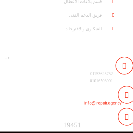
قسم بلاغات الاعطال
فريق الدعم الفنى
الشكاوى والاقترحات
-->
رقم التليفون :
01153625752
01016503001
البريد الالكترونى :
info@irepair.agency
الخط الساخن :
19451