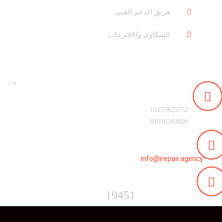
فريق الدعم الفنى
الشكاوى والاقترحات
-->
رقم التليفون :
01153625752
01016503001
البريد الالكترونى :
info@irepair.agency
الخط الساخن :
19451