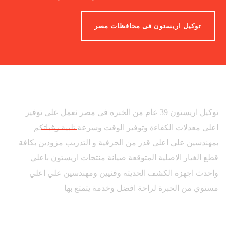
توكيل اريستون فى محافظات مصر
توكيل اريستون 39 عام من الخبرة فى مصر نعمل على توفير
اعلى معدلات الكفاءة وتوفير الوقت وسرعة تلبية رغباتكم
بمهندسين على اعلى قدر من الحرفية و التدريب مزودين بكافة
قطع الغيار الاصلية المتوقعة صيانة منتجات اريستون باعلي
واحدث اجهزة الكشف الحديثه وفنيين ومهندسين علي اعلي
مستوي من الخبرة لراحة افضل وخدمة يتمتع بها
روابط هامة