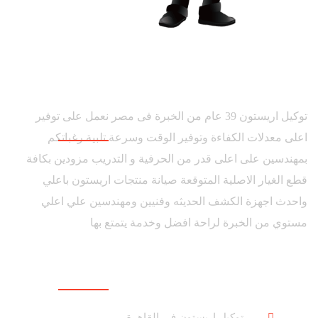
توكيل اريستون 39 عام من الخبرة فى مصر نعمل على توفير
اعلى معدلات الكفاءة وتوفير الوقت وسرعة تلبية رغباتكم
بمهندسين على اعلى قدر من الحرفية و التدريب مزودين بكافة
قطع الغيار الاصلية المتوقعة صيانة منتجات اريستون باعلي
واحدث اجهزة الكشف الحديثه وفنيين ومهندسين علي اعلي
مستوي من الخبرة لراحة افضل وخدمة يتمتع بها
روابط هامة
توكيل اريستون فى القاهرة