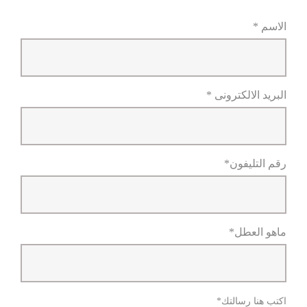
الاسم *
البريد الالكترونى *
رقم التليفون*
ماهو العطل*
اكتب هنا رسالتك*