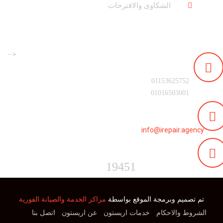
الشكاوى والاقترحات
-->
رقم التليفون :
01153625752
01016503001
البريد الالكترونى :
info@irepair.agency
الخط الساخن :
19451
تم تصميم وبرمجة الموقع بواسطة
مراكز الخدمة والصيانة الفورية
الشروط والاحكام
خدمات اريستون
عن اريستون
اتصل بنا