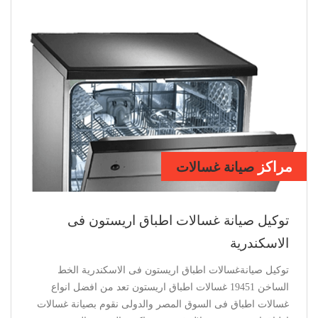
مراكز
صيانة ديب فريزر
اريستون بالاسكندرية
توكيل صيانة ديب فريزر اريستون فى الاسكندرية
توكيل صيانة ديب فريزر اريستون فى الاسكندرية الخط الساخن
19451 ديب فريزر اريستون يعد من افضل انواع الديب فريزر فى
السوق المصر والدولى نقوم بصيانة ديب فريزر اريستون من
خلال فريق من اكفئ الفنيين والمهندسين المتميزون فى اصلاح
وصيانة جميع منتجات اريستون تعمل شركة اريستون دائما على