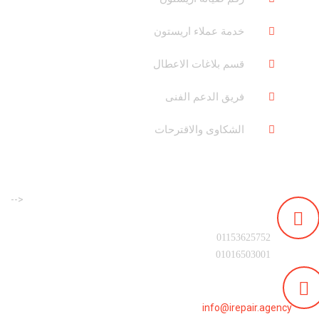
خدمة عملاء اريستون
قسم بلاغات الاعطال
فريق الدعم الفنى
الشكاوى والاقترحات
-->
رقم التليفون :
01153625752
01016503001
البريد الالكترونى :
info@irepair.agency