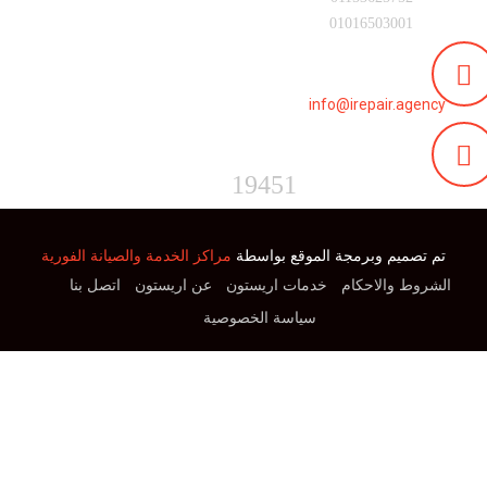
01016503001
البريد الالكترونى :
info@irepair.agency
الخط الساخن :
19451
تم تصميم وبرمجة الموقع بواسطة
مراكز الخدمة والصيانة الفورية
الشروط والاحكام
خدمات اريستون
عن اريستون
اتصل بنا
سياسة الخصوصية