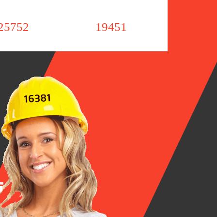
19451
25752
19451
ت