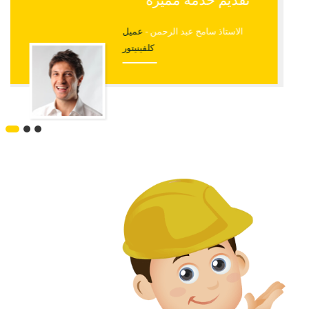
والمهندسين
مدام ايمان السيد -
عميل كلفينيتور