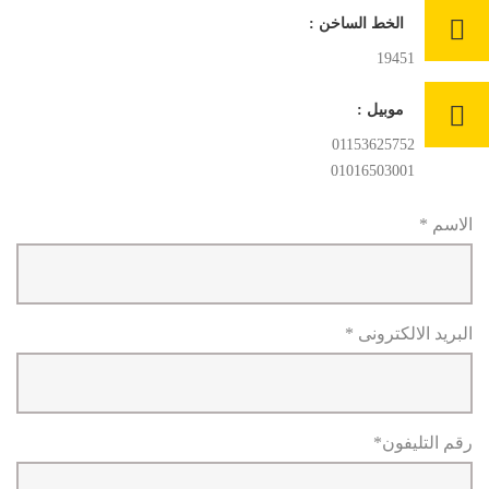
الخط الساخن :
19451
موبيل :
01153625752
01016503001
الاسم *
البريد الالكترونى *
رقم التليفون*