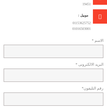
19451
موبيل :
01153625752
01016503001
الاسم *
البريد الالكترونى *
رقم التليفون*