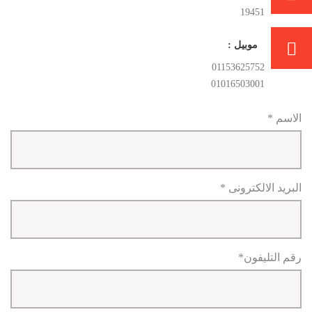
19451
موبيل :
01153625752
01016503001
الاسم *
البريد الالكترونى *
رقم التليفون*